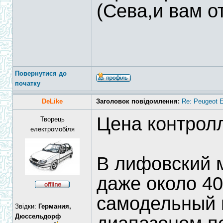
(Сева,и вам о
Повернутися до
початку
DeLike
Заголовок повідомлення:
Re: Peugeot E
Цена контрол
Творець
електромобіля
В лифовский 
даже около 40
самодельный 
Звідки:
Германия,
Дюссельдорф