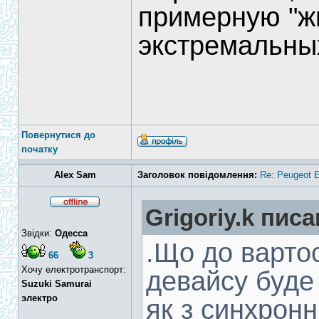
примерную "жи
экстремальных
Повернутися до
початку
Alex Sam
Заголовок повідомлення:
Re: Peugeot E
Grigoriy.k писа
Звідки:
Одесса
.Що до вартос
66
3
Хочу електротранспорт:
девайсу буде
Suzuki Samurai
электро
як з синхронн