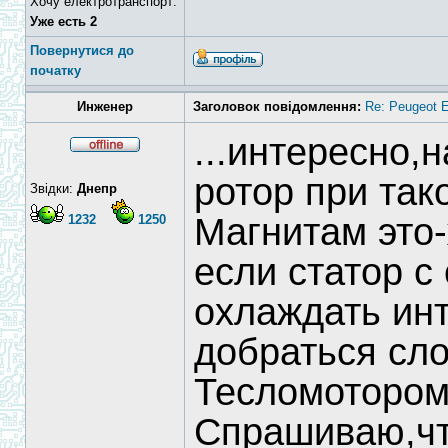
Хочу електротранспорт:
Уже есть 2
Повернутися до
початку
Инженер
Заголовок повідомлення:
Re: Peugeot E
...интересно,
ротор при та
Звідки:
Днепр
Магнитам это-
1232
1250
если статор с
охлаждать инт
добраться сло
Тесломоторо
Спрашиваю,чт