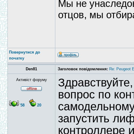
Мы не унаследо
отцов, мы отбир
Повернутися до
початку
Den81
Заголовок повідомлення:
Re: Peugeot E
Здравствуйте,
Активіст форуму
вопрос по кон
самодельному!
58
20
запустить лиф
контроллере и