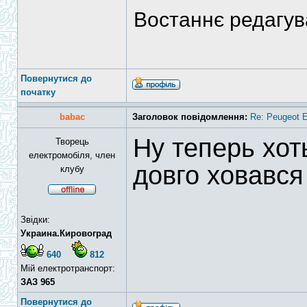
Востаннє редагу
Повернутися до
початку
babac
Заголовок повідомлення:
Re: Peugeot E
Ну теперь хо
Творець
електромобіля, член
довго ховавс
клубу
Звідки:
Украина.Кировоград
640
812
Мій електротранспорт:
ЗАЗ 965
Повернутися до