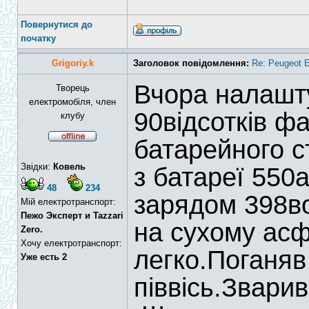
Повернутися до
початку
Grigoriy.k
Заголовок повідомлення:
Re: Peugeot E
Вчора налашт
Творець
електромобіля, член
90відсотків фа
клубу
батарейного с
Звідки:
Ковель
з батареї 550
48
234
зарядом 398во
Мій електротранспорт:
Пежо Эксперт и Tazzari
на сухому асф
Zero.
Хочу електротранспорт:
легко.Поганяв
Уже есть 2
піввісь.Звари