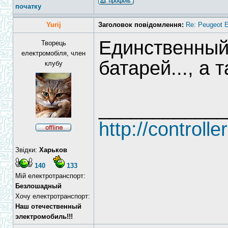
початку
Yurij
Заголовок повідомлення:
Re: Peugeot E
Единственный
Творець
електромобіля, член
батарей..., а 
клубу
____________
http://controlle
Звідки:
Харьков
140
133
Мій електротранспорт:
Безлошадный
Хочу електротранспорт:
Наш отечественный
электромобиль!!!