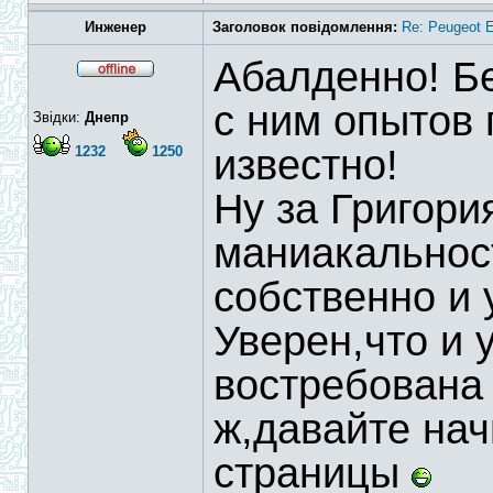
Инженер
Заголовок повідомлення:
Re: Peugeot E
Абалденно! Б
с ним опытов 
Звідки:
Днепр
известно!
1232
1250
Ну за Григория
маниакальнос
собственно и 
Уверен,что и 
востребована 
ж,давайте нач
страницы