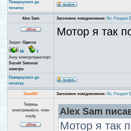
Повернутися до
початку
Alex Sam
Заголовок повідомлення:
Re: Peugeot E
Мотор я так 
Звідки:
Одесса
66
3
Хочу електротранспорт:
Suzuki Samurai
электро
Повернутися до
початку
Seva067
Заголовок повідомлення:
Re: Peugeot E
Творець
Alex Sam писав
електромобіля, член
клубу
Мотор я так 