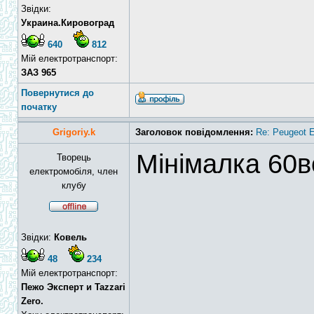
Звідки:
Украина.Кировоград
640
812
Мій електротранспорт:
ЗАЗ 965
Повернутися до
початку
Grigoriy.k
Заголовок повідомлення:
Re: Peugeot E
Мінімалка 60в
Творець
електромобіля, член
клубу
Звідки:
Ковель
48
234
Мій електротранспорт:
Пежо Эксперт и Tazzari
Zero.