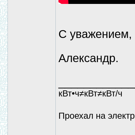
С уважением,
Александр.
____________
кВт•ч≠кВт≠кВт/ч
Проехал на электр