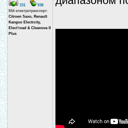
диапазоном п
331
938
Мій електротранспорт:
Citroen Saxo, Renault
Kangoo Electrcity,
Elect'road & Cleanova II
Plus