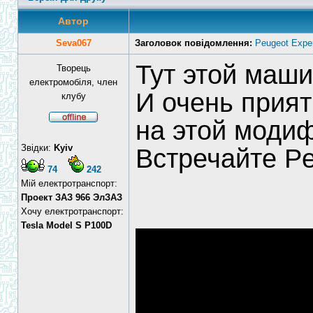
Автор
Seva067
Заголовок повідомлення:
Peugeot Exper
Тут этой маши
Творець
електромобіля, член
И очень прият
клубу
на этой моди
Звідки:
Kyiv
Встречайте Pe
74
242
Мій електротранспорт:
Проект ЗАЗ 966 ЭлЗАЗ
Хочу електротранспорт:
Tesla Model S P100D