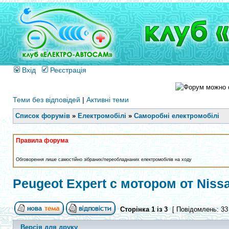
Вхід
Реєстрація
Теми без відповідей
|
Активні теми
Список форумів
»
Електромобілі
»
Саморобні електромобілі
Правила форума
Обговорення лише самостійно зібраних/переобладнаних електромобілів на ходу
Peugeot Expert с мотором от Nissan
Сторінка
1
із
3
[ Повідомлень: 33
Версія для друку