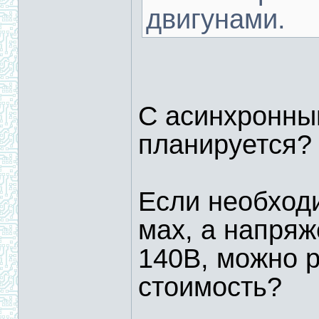
двигунами.
С асинхронны
планируется?
Если необход
мах, а напря
140В, можно 
стоимость?