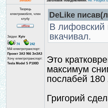
Seva067
Заголовок повідомлення:
Re: Peugeot E
Творець
DeLike писав(л
електромобіля, член
клубу
В лифовский 
вкачивал.
Звідки:
Kyiv
74
242
Мій електротранспорт:
Проект ЗАЗ 966 ЭлЗАЗ
Это кратковре
Хочу електротранспорт:
Tesla Model S P100D
максимум сним
послабей 180 
Григорий сдел