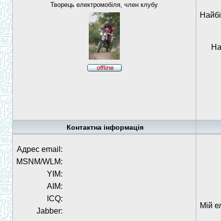
Творець електромобіля, член клубу
Найбі
На
Контактна інформація
Адрес email:
MSNM/WLM:
YIM:
AIM:
ICQ:
Мій е
Jabber: