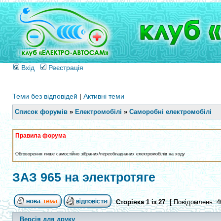
Вхід
Реєстрація
Теми без відповідей
|
Активні теми
Список форумів
»
Електромобілі
»
Саморобні електромобілі
Правила форума
Обговорення лише самостійно зібраних/переобладнаних електромобілів на ходу
ЗАЗ 965 на электротяге
Сторінка
1
із
27
[ Повідомлень: 4
Версія для друку