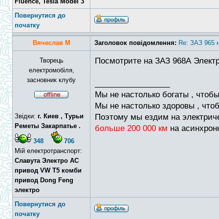
Fluence, Tesla Model 3
Повернутися до
початку
Вячеслав М
Заголовок повідомлення:
Re: ЗАЗ 965 
Посмотрите на ЗАЗ 968А Электро
Творець
електромобіля,
засновник клубу
_________________
Мы не настолько богаты , чтобы
Мы не настолько здоровы , чт
Звідки:
г. Киев , Турьи
Поэтому мы ездим на электриче
Реметы Закарпатье .
больше 200 000 км
на асинхрон
348
706
Мій електротранспорт:
Славута Электро АС
привод VW T5 комби
привод Dong Feng
электро
Повернутися до
початку