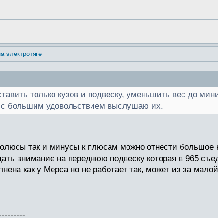
на электротяге
ставить только кузов и подвеску, уменьшить вес до мини
, с большим удовольствием выслушаю их.
 полюсы так и минусы к плюсам можно отнести большое 
щать внимание на переднюю подвеску которая в 965 съед
лнена как у Мерса но не работает так, может из за мало
---------