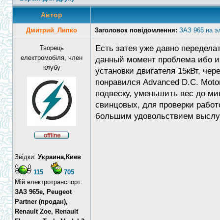
Автор
Дмитрий_Липко
Заголовок повідомлення:
ЗАЗ 965 на э
Есть затея уже давно переделат
Творець
електромобіля, член
данный момент проблема ибо их
клубу
установки двигателя 15кВт, чер
понравился Advanced D.C. Motor
подвеску, уменьшить вес до мин
свинцовых, для проверки работ
большим удовольствием выслу
Звідки:
Украина,Киев
115
705
Мій електротранспорт:
ЗАЗ 965e, Peugeot
Partner (продан),
Renault Zoe, Renault