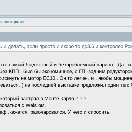
на электротяге
ь и делать, эсли просто и скоро то дс3.6 и контролер Ро
 это самый бюджетный и безпроблемный вариант. Да , и т
 без КПП , был бы экономичнее, с ГП -задним редукторо
искнуть на мотор ЕС10 . Он то легче , и , якобы мощнее
еваться. ( на последней выставке предложил один тел: 0
 который застрял в Монте Карло ? ? ?
роваться с Wels ом.
аф ,кажется, разочаровался. У него и спросить.