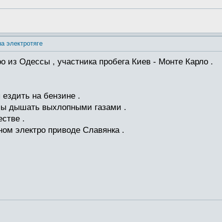
на электротяге
 из Одессы , участника пробега Киев - Монте Карло .
 ездить на бензине .
обы дышать выхлопными газами .
стве .
ном электро приводе Славянка .