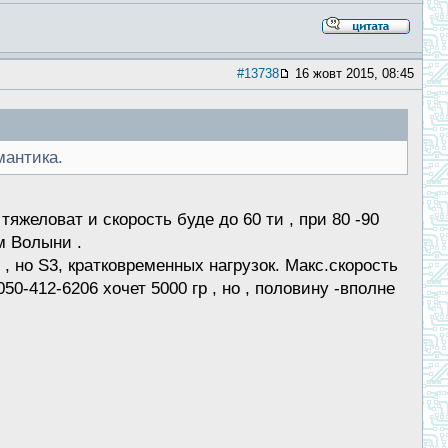
#13738
16 жовт 2015, 08:45
мантика.
яжеловат и скорость буде до 60 ти , при 80 -90
м Волыни .
 , но S3, кратковременных нагрузок. Макс.скорость
50-412-6206 хочет 5000 гр , но , половину -вполне