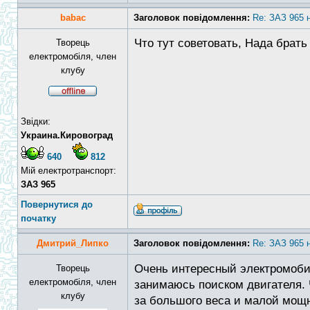
babac
Заголовок повідомлення:
Re: ЗАЗ 965 
Что тут советовать, Нада брать
Творець
електромобіля, член
клубу
Звідки:
Украина.Кировоград
640
812
Мій електротранспорт:
ЗАЗ 965
Повернутися до
початку
Дмитрий_Липко
Заголовок повідомлення:
Re: ЗАЗ 965 
Очень интересный электромобил
Творець
електромобіля, член
занимаюсь поиском двигателя. Ч
клубу
за большого веса и малой мощ