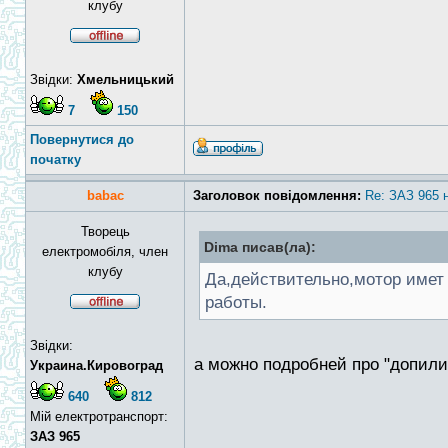
клубу
Звідки:
Хмельницький
7
150
Повернутися до
початку
babac
Заголовок повідомлення:
Re: ЗАЗ 965 
Творець
Dima писав(ла):
електромобіля, член
клубу
Да,действительно,мотор имет
работы.
Звідки:
а можно подробней про "допили
Украина.Кировоград
640
812
Мій електротранспорт:
ЗАЗ 965