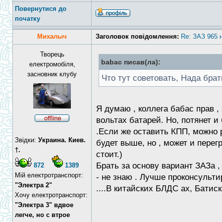
Повернутися до
початку
Михалыч
Заголовок повідомлення:
Re: ЗАЗ 965 
Творець
babac писав(ла):
електромобіля,
засновник клубу
Что тут советовать, Нада брат
Я думаю , коллега бабас прав ,
вольтах батарей. Но, потянет и
.Если же оставить КПП, можно р
Звідки:
Украина. Киев.
будет выше, но , может и перегр
†.
стоит.)
Брать за основу вариант ЗАЗа ,
872
1389
Мій електротранспорт:
- не знаю . Лучше проконсульти
"Электра 2"
....В китайских БЛДС ах, Батиск
Хочу електротранспорт:
"Электра 3" вдвое
легче, но с втрое