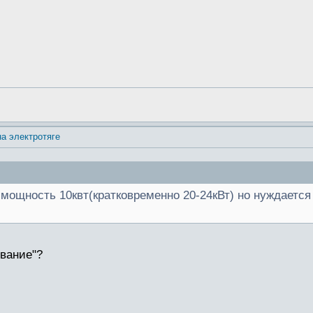
на электротяге
 мощность 10квт(кратковременно 20-24кВт) но нуждаетс
вание"?