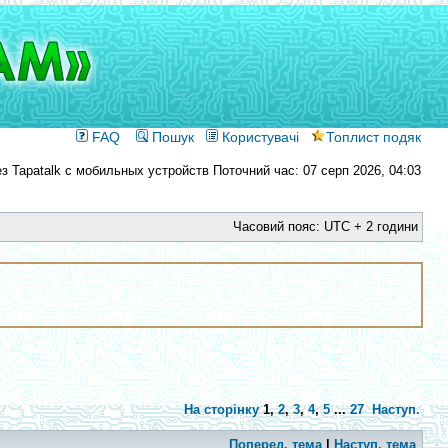
FAQ
Пошук
Користувачі
Топлист подяк
Поточний час: 07 серп 2026, 04:03
Часовий пояс: UTC + 2 години
На сторінку
1
,
2
,
3
,
4
,
5
...
27
Наступ.
Поперед. тема
|
Наступ. тема