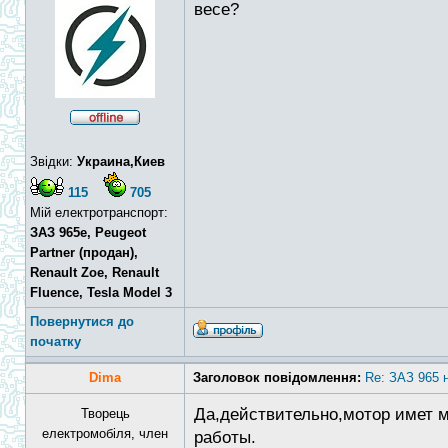
весе?
Звідки:
Украина,Киев
115
705
Мій електротранспорт:
ЗАЗ 965e, Peugeot
Partner (продан),
Renault Zoe, Renault
Fluence, Tesla Model 3
Повернутися до
початку
Dima
Заголовок повідомлення:
Re: ЗАЗ 965 
Да,действительно,мотор имет м
Творець
електромобіля, член
работы.