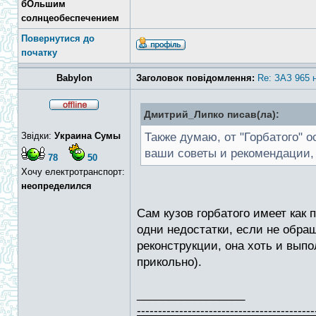
бОльшим
солнцеобеспечением
Повернутися до
початку
Babylon
Заголовок повідомлення:
Re: ЗАЗ 965 
Дмитрий_Липко писав(ла):
Звідки:
Украина Сумы
Также думаю, от "Горбатого" о
ваши советы и рекомендации
78
50
Хочу електротранспорт:
неопределился
Сам кузов горбатого имеет как
одни недостатки, если не обра
реконструкции, она хоть и выпо
прикольно).
_________________
------------------------------------------