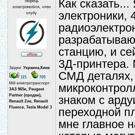
Как сказать..
Творець
електромобіля, член
электроники, 
клубу
радиоэлектро
разрабатываю
станцию, и с
3Д-принтера. 
Звідки:
Украина,Киев
СМД деталях,
115
705
Мій електротранспорт:
микроконтрол
ЗАЗ 965e, Peugeot
Partner (продан),
знаком с арду
Renault Zoe, Renault
Fluence, Tesla Model 3
переходной п
мне главное н