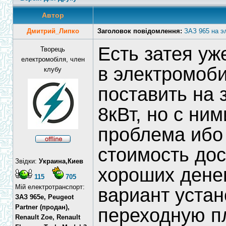
Автор
Дмитрий_Липко
Заголовок повідомлення:
ЗАЗ 965 на э
Есть затея уж
Творець
електромобіля, член
в электромоби
клубу
поставить на 
8кВт, но с ни
проблема ибо 
стоимость дос
Звідки:
Украина,Киев
хороших дене
115
705
Мій електротранспорт:
вариант устан
ЗАЗ 965e, Peugeot
Partner (продан),
переходную п
Renault Zoe, Renault