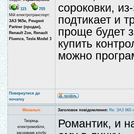
сороковки, из-
115
705
Мій електротранспорт:
подтикает и т
ЗАЗ 965e, Peugeot
Partner (продан),
проще будет з
Renault Zoe, Renault
Fluence, Tesla Model 3
купить контро
можно програ
Повернутися до
початку
Михалыч
Заголовок повідомлення:
Re: ЗАЗ 965 
Романтик, и 
Творець
електромобіля,
засновник клубу