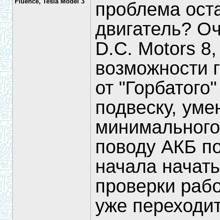
Fluence, Tesla Model 3
проблема оста
двигатель? О
D.C. Motors 8,
возможности г
от "Горбатого"
подвеску, уме
минимального, 
поводу АКБ п
начала начать
проверки рабо
уже переходи