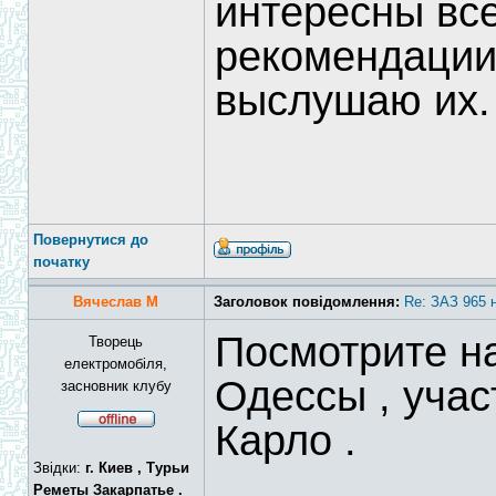
интересны вс
рекомендации
выслушаю их.
Повернутися до
початку
Вячеслав М
Заголовок повідомлення:
Re: ЗАЗ 965 
Посмотрите н
Творець
електромобіля,
Одессы , учас
засновник клубу
Карло .
Звідки:
г. Киев , Турьи
Реметы Закарпатье .