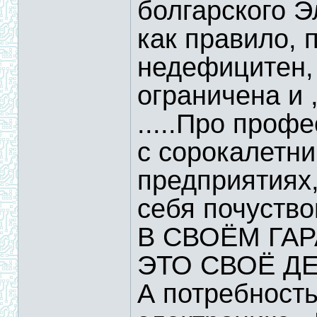
болгарского Э
как правило, 
недефицитен,
ограничена и 
.....Про проф
с сорокалетни
предприятия
себя почуств
В СВОЁМ ГАРА
ЭТО СВОЁ ДЕ
А потребност