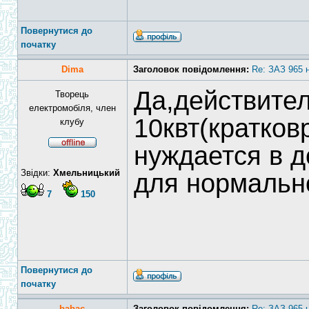
Повернутися до
початку
Dima
Заголовок повідомлення:
Re: ЗАЗ 965 
Да,действите
Творець
електромобіля, член
10квт(кратков
клубу
нуждается в 
Звідки:
Хмельницький
для нормальн
7
150
Повернутися до
початку
babac
Заголовок повідомлення:
Re: ЗАЗ 965 