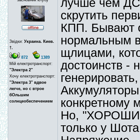
лучше чем ДС 
скрутить перв
КПП. Бывают 
нормальным в
Звідки:
Украина. Киев.
†.
щлицами, кото
872
1389
достоинств - 
Мій електротранспорт:
"Электра 2"
генерировать,
Хочу електротранспорт:
"Электра 3" вдвое
Аккумуляторы
легче, но с втрое
бОльшим
конкретному м
солнцеобеспечением
Но, "ХОРОШИ
только у Шота.