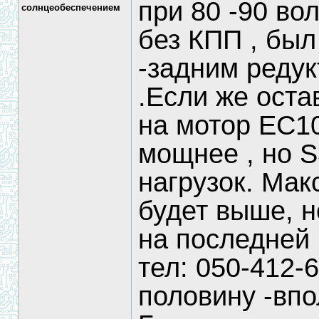
при 80 -90 вол
солнцеобеспечением
без КПП , был
-задним редук
.Если же оста
на мотор ЕС10 
мощнее , но S
нагрузок. Мак
будет выше, н
на последней
тел: 050-412-6
половину -впо