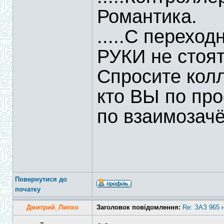
Романтика.
.....С перехо
РУКИ не стоят
Спросите колле
кто ВЫ по про
по взаимозачё
Повернутися до
початку
Дмитрий_Липко
Заголовок повідомлення:
Re: ЗАЗ 965 