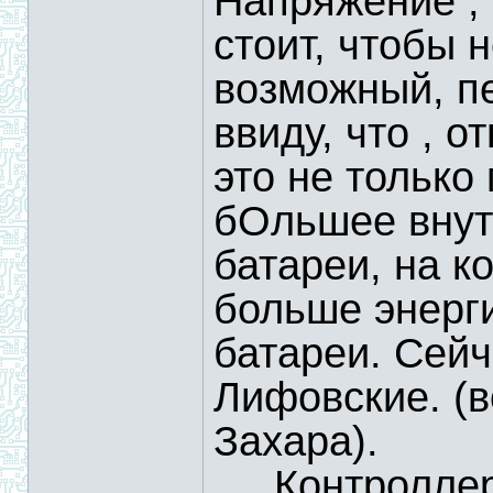
Напряжение ,
стоит, чтобы н
возможный, пе
ввиду, что , 
это не только
бОльшее внут
батареи, на к
больше энер
батареи. Сей
Лифовские. (в
Захара).
.....Контролл