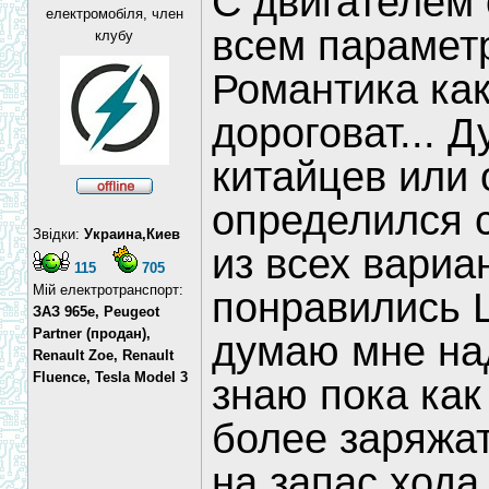
С двигателем 
електромобіля, член
всем парамет
клубу
Романтика как
дороговат... 
китайцев или 
определился с
Звідки:
Украина,Киев
из всех вариа
115
705
Мій електротранспорт:
понравились 
ЗАЗ 965e, Peugeot
Partner (продан),
думаю мне над
Renault Zoe, Renault
Fluence, Tesla Model 3
знаю пока как
более заряжат
на запас хода