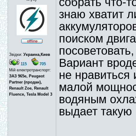
собрать что-т
знаю хватит л
аккумуляторо
поиском двига
посоветовать,
Звідки:
Украина,Киев
Вариант врод
115
705
Мій електротранспорт:
не нравиться 
ЗАЗ 965e, Peugeot
Partner (продан),
малой мощно
Renault Zoe, Renault
Fluence, Tesla Model 3
водяным охла
выдает такую