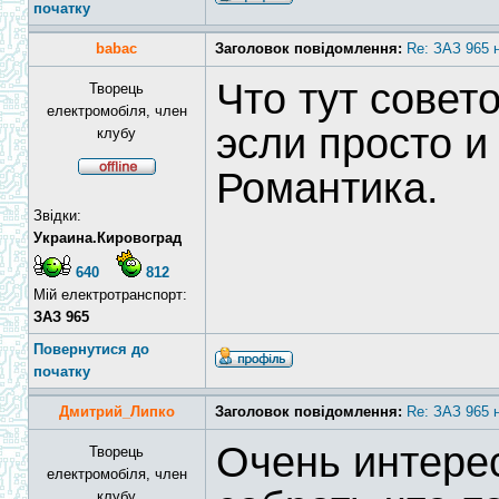
початку
babac
Заголовок повідомлення:
Re: ЗАЗ 965 
Что тут совет
Творець
електромобіля, член
эсли просто и
клубу
Романтика.
Звідки:
Украина.Кировоград
640
812
Мій електротранспорт:
ЗАЗ 965
Повернутися до
початку
Дмитрий_Липко
Заголовок повідомлення:
Re: ЗАЗ 965 
Очень интере
Творець
електромобіля, член
клубу