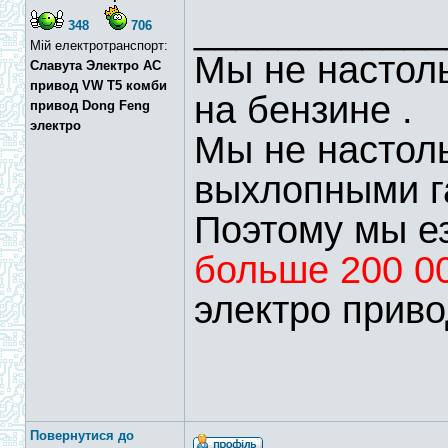
____________
348
706
Мій електротранспорт:
Мы не настоль
Славута Электро АС
привод VW T5 комби
на бензине .
привод Dong Feng
электро
Мы не настол
выхлопными г
Поэтому мы ез
больше 200 0
электро приво
Повернутися до