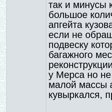
так и минусы 
большое коли
апгейта кузов
если не обра
подвеску кото
багажного мес
реконструкции
у Мерса но не
малой массы а
кувыркался, п