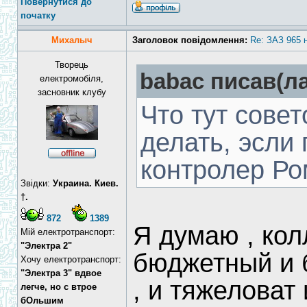
Повернутися до
початку
Михалыч
Заголовок повідомлення:
Re: ЗАЗ 965 
Творець
babac писав(ла
електромобіля,
засновник клубу
Что тут совет
делать, эсли 
контролер Ро
Звідки:
Украина. Киев.
†.
872
1389
Я думаю , кол
Мій електротранспорт:
"Электра 2"
бюджетный и 
Хочу електротранспорт:
"Электра 3" вдвое
, и тяжеловат 
легче, но с втрое
бОльшим