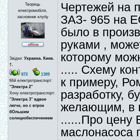
Чертежей на п
Творець
електромобіля,
ЗАЗ- 965 на Е
засновник клубу
было в произво
руками , мож
которому можн
Звідки:
Украина. Киев.
†.
..... Схему ко
872
1389
к примеру, Ро
Мій електротранспорт:
"Электра 2"
разработку, б
Хочу електротранспорт:
"Электра 3" вдвое
желающим, в в
легче, но с втрое
бОльшим
......Про цену
солнцеобеспечением
маслонасоса 