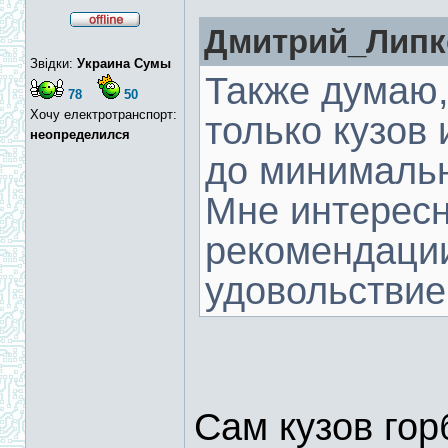
Дмитрий_Липко
Звідки:
Украина Сумы
Также думаю, 
78
50
Хочу електротранспорт:
только кузов 
неопределился
до минимально
Мне интересн
рекомендаци
удовольстви
Сам кузов гор