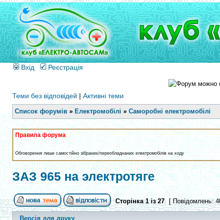
Вхід
Реєстрація
Теми без відповідей
|
Активні теми
Список форумів
»
Електромобілі
»
Саморобні електромобілі
Правила форума
Обговорення лише самостійно зібраних/переобладнаних електромобілів на ходу
ЗАЗ 965 на электротяге
Сторінка
1
із
27
[ Повідомлень: 4
Версія для друку