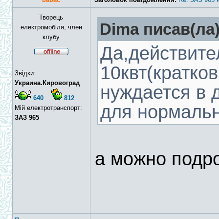
Творець
Dima писав(ла)
електромобіля, член
клубу
Да,действите
10квт(кратко
Звідки:
Украина.Кировоград
нуждается в 
640
812
для нормальн
Мій електротранспорт:
ЗАЗ 965
а можно подр