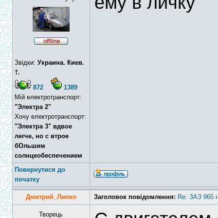
ему в личку
Звідки:
Украина. Киев.
†.
872
1389
Мій електротранспорт:
"Электра 2"
Хочу електротранспорт:
"Электра 3" вдвое
легче, но с втрое
бОльшим
солнцеобеспечением
Повернутися до
початку
Дмитрий_Липко
Заголовок повідомлення:
Re: ЗАЗ 965 
Творець