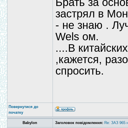
Брать за осно
застрял в Мон
- не знаю . Л
Wels ом.
....В китайск
,кажется, раз
спросить.
Повернутися до
початку
Babylon
Заголовок повідомлення:
Re: ЗАЗ 965 