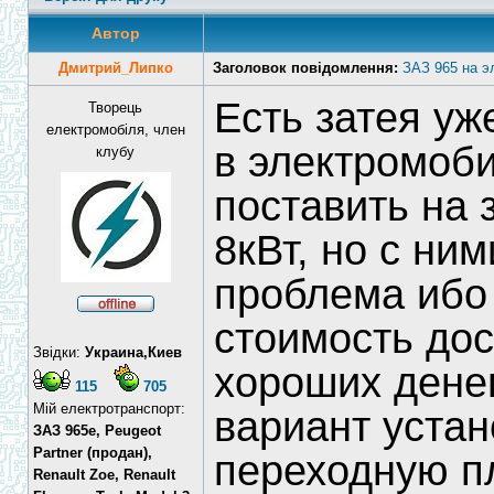
Автор
Дмитрий_Липко
Заголовок повідомлення:
ЗАЗ 965 на э
Есть затея уж
Творець
електромобіля, член
в электромоби
клубу
поставить на 
8кВт, но с ни
проблема ибо 
стоимость дос
Звідки:
Украина,Киев
хороших дене
115
705
Мій електротранспорт:
вариант устан
ЗАЗ 965e, Peugeot
Partner (продан),
переходную п
Renault Zoe, Renault