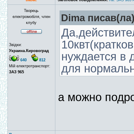
Творець
Dima писав(ла)
електромобіля, член
клубу
Да,действите
10квт(кратко
Звідки:
Украина.Кировоград
нуждается в 
640
812
для нормальн
Мій електротранспорт:
ЗАЗ 965
а можно подр