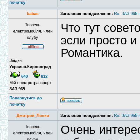
початку
babac
Заголовок повідомлення:
Re: ЗАЗ 965 
Что тут совет
Творець
електромобіля, член
эсли просто и
клубу
Романтика.
Звідки:
Украина.Кировоград
640
812
Мій електротранспорт:
ЗАЗ 965
Повернутися до
початку
Дмитрий_Липко
Заголовок повідомлення:
Re: ЗАЗ 965 
Очень интере
Творець
електромобіля, член
клубу