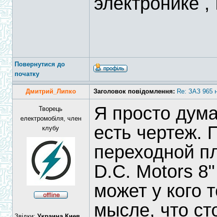
электронике 
Повернутися до
початку
Дмитрий_Липко
Заголовок повідомлення:
Re: ЗАЗ 965 
Я просто дума
Творець
електромобіля, член
есть чертеж. 
клубу
переходной п
D.C. Motors 8"
может у кого 
мысле, что ст
Звідки:
Украина,Киев