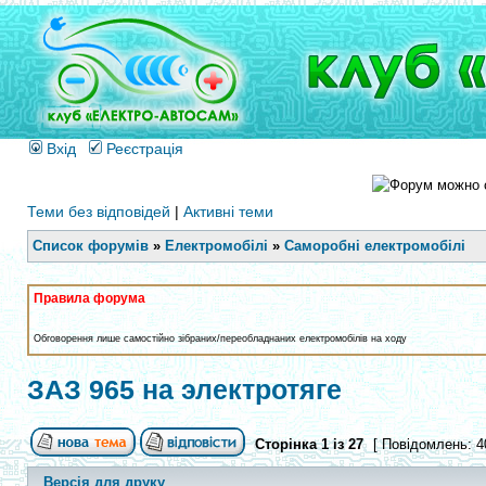
Вхід
Реєстрація
Теми без відповідей
|
Активні теми
Список форумів
»
Електромобілі
»
Саморобні електромобілі
Правила форума
Обговорення лише самостійно зібраних/переобладнаних електромобілів на ходу
ЗАЗ 965 на электротяге
Сторінка
1
із
27
[ Повідомлень: 4
Версія для друку