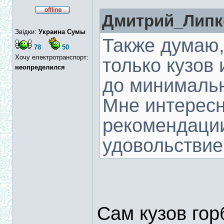
Дмитрий_Липко
Звідки:
Украина Сумы
Также думаю, 
78
50
Хочу електротранспорт:
только кузов 
неопределился
до минимально
Мне интересн
рекомендаци
удовольстви
Сам кузов гор