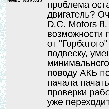
Fluence, Tesla Model 3
проблема оста
двигатель? О
D.C. Motors 8,
возможности г
от "Горбатого"
подвеску, уме
минимального, 
поводу АКБ п
начала начать
проверки рабо
уже переходи