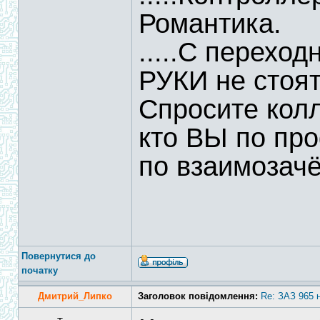
Романтика.
.....С перехо
РУКИ не стоят
Спросите колле
кто ВЫ по про
по взаимозачё
Повернутися до
початку
Дмитрий_Липко
Заголовок повідомлення:
Re: ЗАЗ 965 