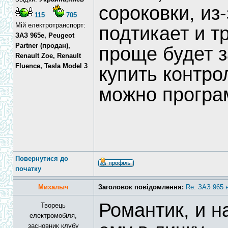
сороковки, из-
115
705
Мій електротранспорт:
подтикает и т
ЗАЗ 965e, Peugeot
Partner (продан),
проще будет з
Renault Zoe, Renault
Fluence, Tesla Model 3
купить контро
можно програ
Повернутися до
початку
Михалыч
Заголовок повідомлення:
Re: ЗАЗ 965 
Романтик, и 
Творець
електромобіля,
засновник клубу