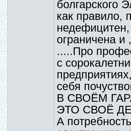
болгарского Э
как правило, 
недефицитен,
ограничена и 
.....Про проф
с сорокалетни
предприятия
себя почуств
В СВОЁМ ГАРА
ЭТО СВОЁ ДЕ
А потребност