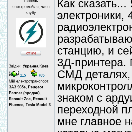
Как сказать..
Творець
електромобіля, член
электроники, 
клубу
радиоэлектро
разрабатываю
станцию, и с
3Д-принтера. 
Звідки:
Украина,Киев
СМД деталях,
115
705
Мій електротранспорт:
микроконтрол
ЗАЗ 965e, Peugeot
Partner (продан),
знаком с арду
Renault Zoe, Renault
Fluence, Tesla Model 3
переходной п
мне главное н