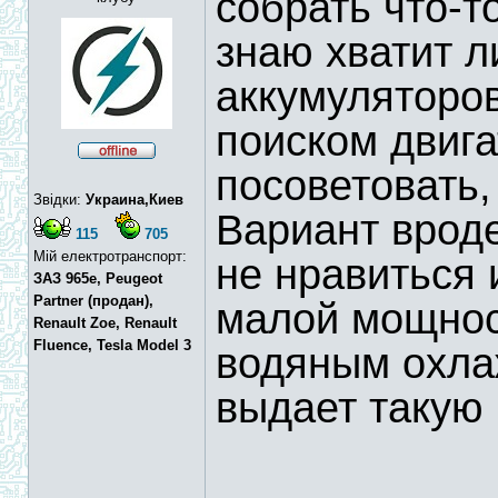
собрать что-т
знаю хватит л
аккумуляторо
поиском двига
посоветовать,
Звідки:
Украина,Киев
Вариант врод
115
705
Мій електротранспорт:
не нравиться 
ЗАЗ 965e, Peugeot
Partner (продан),
малой мощно
Renault Zoe, Renault
Fluence, Tesla Model 3
водяным охла
выдает такую