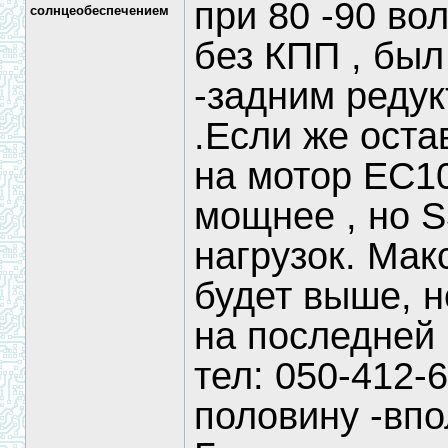
при 80 -90 вол
солнцеобеспечением
без КПП , был
-задним редук
.Если же оста
на мотор ЕС10 
мощнее , но S
нагрузок. Мак
будет выше, н
на последней
тел: 050-412-6
половину -впо