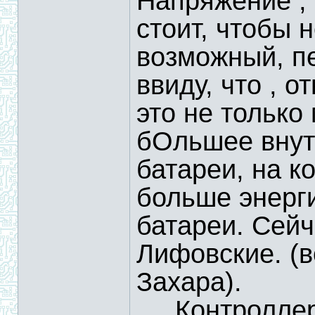
Напряжение ,
стоит, чтобы н
возможный, пе
ввиду, что , 
это не только
бОльшее внут
батареи, на к
больше энер
батареи. Сей
Лифовские. (в
Захара).
.....Контролл