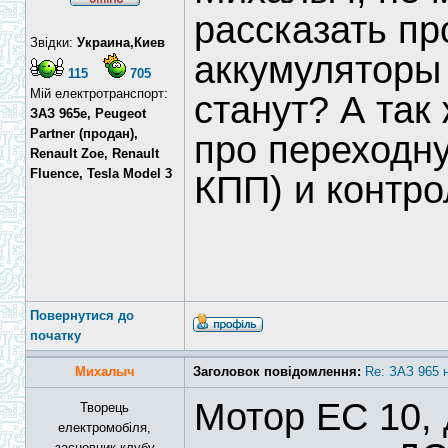
рассказать про
Звідки:
Украина,Киев
аккумуляторы 
115
705
Мій електротранспорт:
станут? А так
ЗАЗ 965e, Peugeot
Partner (продан),
про переходну
Renault Zoe, Renault
Fluence, Tesla Model 3
КПП) и контр
Повернутися до
початку
Михалыч
Заголовок повідомлення:
Re: ЗАЗ 965 
Мотор ЕС 10, 
Творець
електромобіля,
засновник клубу