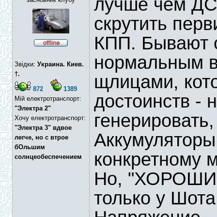
лучше чем ДС 
скрутить перв
КПП. Бывают 
нормальным в
Звідки:
Украина. Киев.
†.
щлицами, кото
872
1389
достоинств - 
Мій електротранспорт:
"Электра 2"
генерировать,
Хочу електротранспорт:
"Электра 3" вдвое
Аккумуляторы
легче, но с втрое
бОльшим
конкретному м
солнцеобеспечением
Но, "ХОРОШИ
только у Шота.