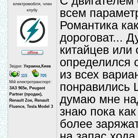
С двигателем 
електромобіля, член
всем парамет
клубу
Романтика как
дороговат... 
китайцев или 
определился с
Звідки:
Украина,Киев
из всех вариа
115
705
Мій електротранспорт:
понравились 
ЗАЗ 965e, Peugeot
Partner (продан),
думаю мне над
Renault Zoe, Renault
Fluence, Tesla Model 3
знаю пока как
более заряжат
на запас хода