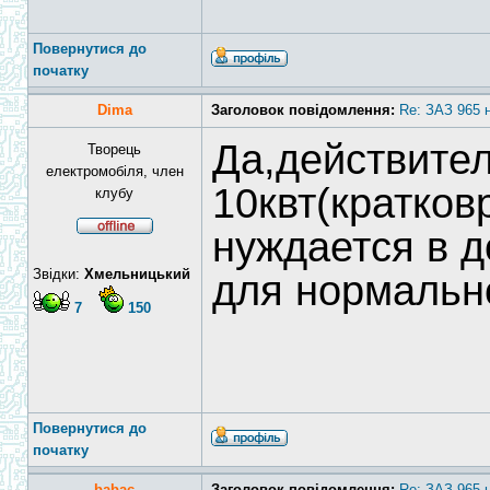
Повернутися до
початку
Dima
Заголовок повідомлення:
Re: ЗАЗ 965 
Да,действите
Творець
електромобіля, член
10квт(кратков
клубу
нуждается в 
Звідки:
Хмельницький
для нормальн
7
150
Повернутися до
початку
babac
Заголовок повідомлення:
Re: ЗАЗ 965 