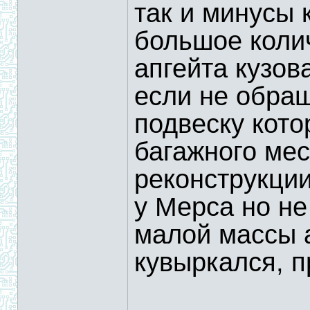
так и минусы 
большое коли
апгейта кузов
если не обра
подвеску кото
багажного мес
реконструкции
у Мерса но не
малой массы а
кувыркался, п