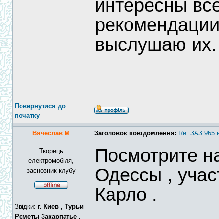
интересны вс
рекомендации
выслушаю их.
Повернутися до
початку
Вячеслав М
Заголовок повідомлення:
Re: ЗАЗ 965 
Посмотрите н
Творець
електромобіля,
Одессы , учас
засновник клубу
Карло .
Звідки:
г. Киев , Турьи
Реметы Закарпатье .