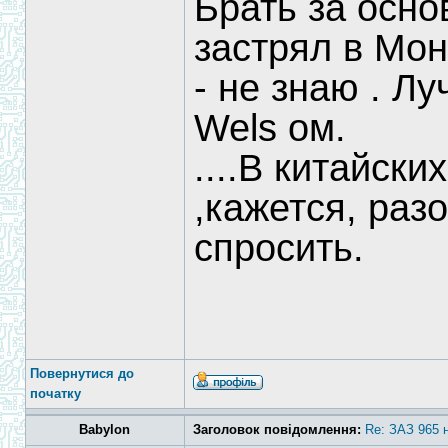
Брать за осно
застрял в Мон
- не знаю . Л
Wels ом.
....В китайск
,кажется, раз
спросить.
Повернутися до
початку
Babylon
Заголовок повідомлення:
Re: ЗАЗ 965 