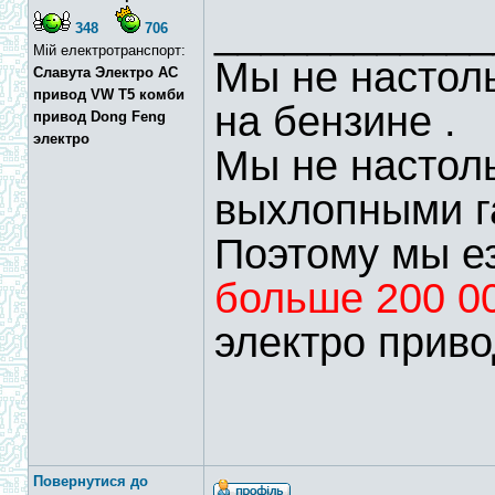
____________
348
706
Мій електротранспорт:
Мы не настоль
Славута Электро АС
привод VW T5 комби
на бензине .
привод Dong Feng
электро
Мы не настол
выхлопными г
Поэтому мы ез
больше 200 0
электро приво
Повернутися до