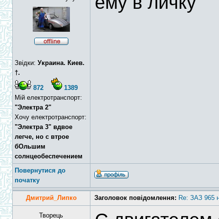
ему в личку
Звідки:
Украина. Киев.
†.
872
1389
Мій електротранспорт:
"Электра 2"
Хочу електротранспорт:
"Электра 3" вдвое
легче, но с втрое
бОльшим
солнцеобеспечением
Повернутися до
початку
Дмитрий_Липко
Заголовок повідомлення:
Re: ЗАЗ 965 
Творець