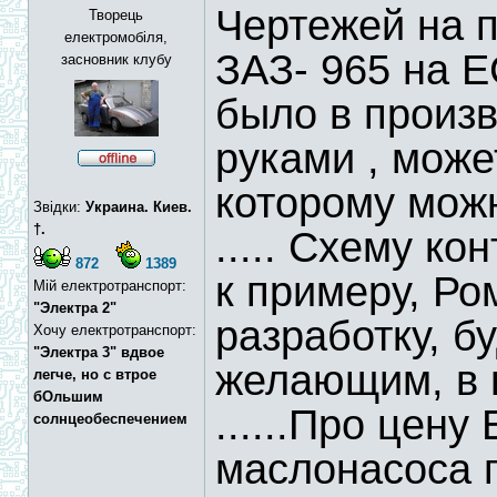
Чертежей на п
Творець
електромобіля,
ЗАЗ- 965 на Е
засновник клубу
было в произво
руками , мож
которому можн
Звідки:
Украина. Киев.
†.
..... Схему ко
872
1389
к примеру, Ро
Мій електротранспорт:
"Электра 2"
разработку, б
Хочу електротранспорт:
"Электра 3" вдвое
желающим, в в
легче, но с втрое
бОльшим
......Про цену
солнцеобеспечением
маслонасоса 