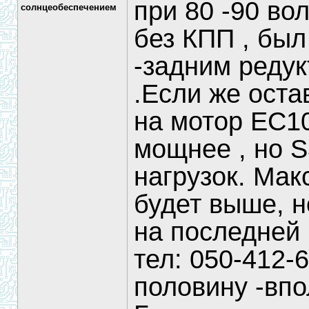
при 80 -90 вол
солнцеобеспечением
без КПП , был
-задним редук
.Если же оста
на мотор ЕС10 
мощнее , но S
нагрузок. Мак
будет выше, н
на последней
тел: 050-412-6
половину -впо