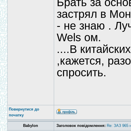
Брать за осно
застрял в Мон
- не знаю . Л
Wels ом.
....В китайск
,кажется, раз
спросить.
Повернутися до
початку
Babylon
Заголовок повідомлення:
Re: ЗАЗ 965 