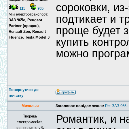
сороковки, из-
115
705
Мій електротранспорт:
подтикает и т
ЗАЗ 965e, Peugeot
Partner (продан),
проще будет з
Renault Zoe, Renault
Fluence, Tesla Model 3
купить контро
можно програ
Повернутися до
початку
Михалыч
Заголовок повідомлення:
Re: ЗАЗ 965 
Романтик, и 
Творець
електромобіля,
засновник клубу