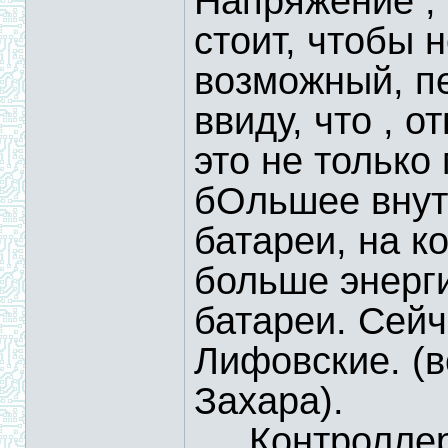
Напряжение ,
стоит, чтобы н
возможный, пе
ввиду, что , 
это не только
бОльшее внут
батареи, на к
больше энер
батареи. Сей
Лифовские. (в
Захара).
.....Контролл