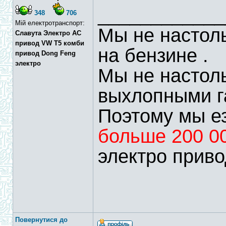
____________
348
706
Мій електротранспорт:
Мы не настоль
Славута Электро АС
привод VW T5 комби
на бензине .
привод Dong Feng
электро
Мы не настол
выхлопными г
Поэтому мы ез
больше 200 0
электро приво
Повернутися до