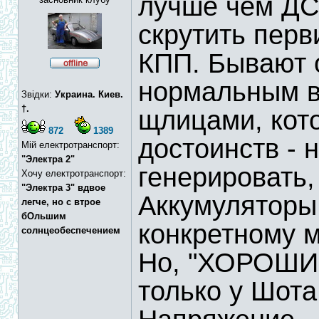
лучше чем ДС 
скрутить перв
КПП. Бывают 
нормальным в
Звідки:
Украина. Киев.
†.
щлицами, кото
872
1389
достоинств - 
Мій електротранспорт:
"Электра 2"
генерировать,
Хочу електротранспорт:
"Электра 3" вдвое
Аккумуляторы
легче, но с втрое
бОльшим
конкретному м
солнцеобеспечением
Но, "ХОРОШИ
только у Шота.