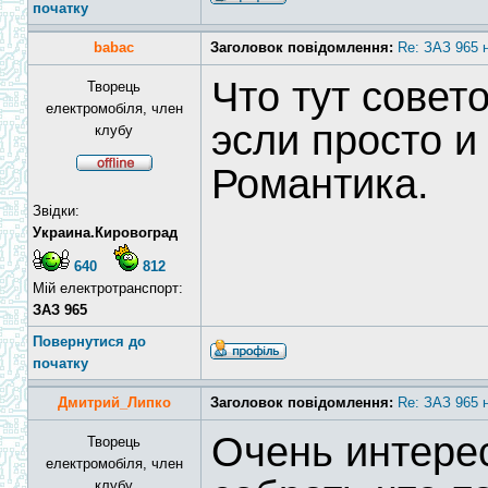
початку
babac
Заголовок повідомлення:
Re: ЗАЗ 965 
Что тут совет
Творець
електромобіля, член
эсли просто и
клубу
Романтика.
Звідки:
Украина.Кировоград
640
812
Мій електротранспорт:
ЗАЗ 965
Повернутися до
початку
Дмитрий_Липко
Заголовок повідомлення:
Re: ЗАЗ 965 
Очень интере
Творець
електромобіля, член
клубу