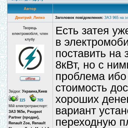
Автор
Дмитрий_Липко
Заголовок повідомлення:
ЗАЗ 965 на э
Есть затея уж
Творець
електромобіля, член
в электромоби
клубу
поставить на 
8кВт, но с ни
проблема ибо 
стоимость дос
Звідки:
Украина,Киев
хороших дене
115
705
Мій електротранспорт:
вариант устан
ЗАЗ 965e, Peugeot
Partner (продан),
переходную п
Renault Zoe, Renault