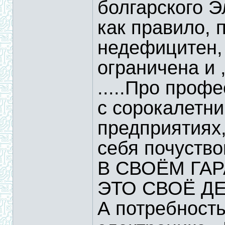
болгарского Э
как правило, 
недефицитен,
ограничена и 
.....Про проф
с сорокалетни
предприятия
себя почуств
В СВОЁМ ГАРА
ЭТО СВОЁ ДЕ
А потребност