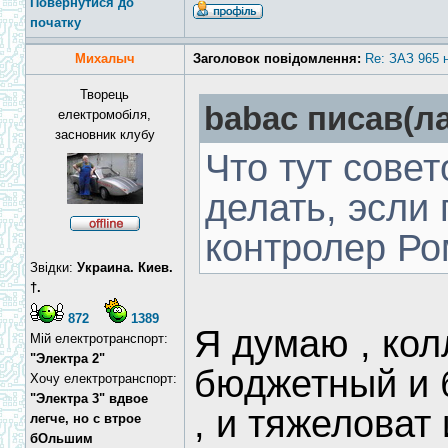
Повернутися до
початку
Михалыч
Заголовок повідомлення:
Re: ЗАЗ 965 
Творець
babac писав(ла
електромобіля,
засновник клубу
Что тут совет
делать, эсли 
контролер Ро
Звідки:
Украина. Киев.
†.
872
1389
Я думаю , кол
Мій електротранспорт:
"Электра 2"
бюджетный и 
Хочу електротранспорт:
"Электра 3" вдвое
, и тяжеловат 
легче, но с втрое
бОльшим