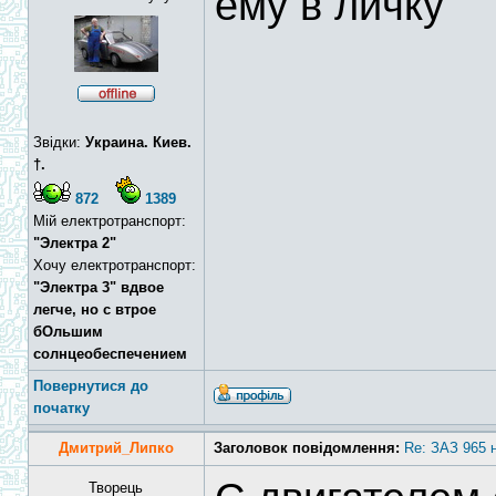
ему в личку
Звідки:
Украина. Киев.
†.
872
1389
Мій електротранспорт:
"Электра 2"
Хочу електротранспорт:
"Электра 3" вдвое
легче, но с втрое
бОльшим
солнцеобеспечением
Повернутися до
початку
Дмитрий_Липко
Заголовок повідомлення:
Re: ЗАЗ 965 
Творець