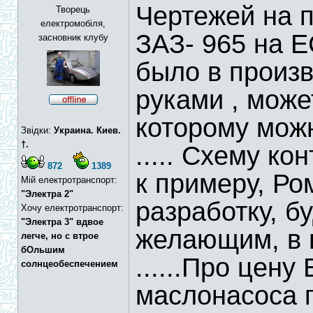
Чертежей на п
Творець
електромобіля,
ЗАЗ- 965 на Е
засновник клубу
было в произво
руками , мож
которому можн
Звідки:
Украина. Киев.
†.
..... Схему ко
872
1389
к примеру, Ро
Мій електротранспорт:
"Электра 2"
разработку, б
Хочу електротранспорт:
"Электра 3" вдвое
желающим, в в
легче, но с втрое
бОльшим
......Про цену
солнцеобеспечением
маслонасоса 