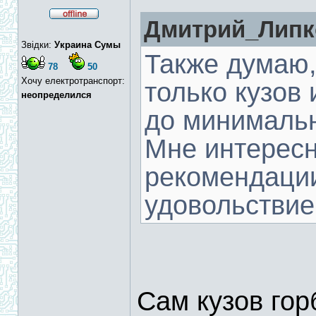
Дмитрий_Липко
Звідки:
Украина Сумы
Также думаю, 
78
50
Хочу електротранспорт:
только кузов 
неопределился
до минимально
Мне интересн
рекомендаци
удовольстви
Сам кузов гор