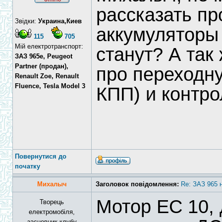
рассказать про
Звідки:
Украина,Киев
аккумуляторы 
115
705
Мій електротранспорт:
станут? А так
ЗАЗ 965e, Peugeot
Partner (продан),
про переходну
Renault Zoe, Renault
Fluence, Tesla Model 3
КПП) и контр
Повернутися до
початку
Михалыч
Заголовок повідомлення:
Re: ЗАЗ 965 
Мотор ЕС 10, 
Творець
електромобіля,
засновник клубу