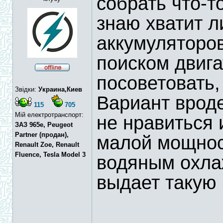
собрать что-т
знаю хватит л
аккумуляторо
поиском двига
посоветовать,
Звідки:
Украина,Киев
Вариант врод
115
705
Мій електротранспорт:
не нравиться 
ЗАЗ 965e, Peugeot
Partner (продан),
малой мощно
Renault Zoe, Renault
Fluence, Tesla Model 3
водяным охла
выдает такую