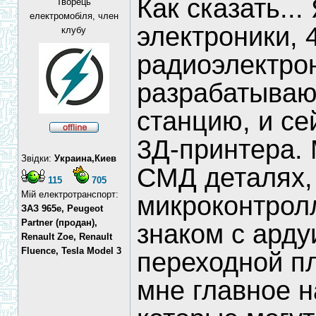
Как сказать..
Творець
електромобіля, член
электроники, 
клубу
радиоэлектро
разрабатываю
станцию, и с
3Д-принтера. 
Звідки:
Украина,Киев
СМД деталях,
115
705
Мій електротранспорт:
микроконтрол
ЗАЗ 965e, Peugeot
Partner (продан),
знаком с арду
Renault Zoe, Renault
Fluence, Tesla Model 3
переходной п
мне главное н