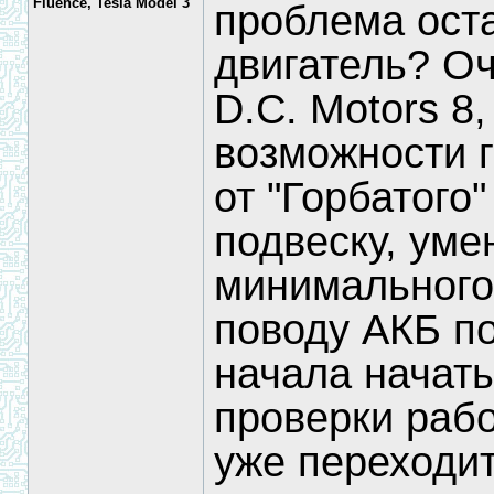
Fluence, Tesla Model 3
проблема оста
двигатель? О
D.C. Motors 8,
возможности г
от "Горбатого"
подвеску, уме
минимального, 
поводу АКБ п
начала начать
проверки рабо
уже переходи