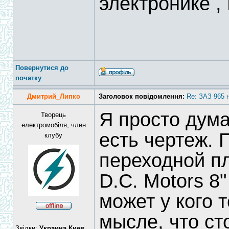
электронике 
Повернутися до
початку
Дмитрий_Липко
Заголовок повідомлення:
Re: ЗАЗ 965 
Я просто дума
Творець
електромобіля, член
есть чертеж. 
клубу
переходной п
D.C. Motors 8"
может у кого 
мысле, что ст
Звідки:
Украина,Киев