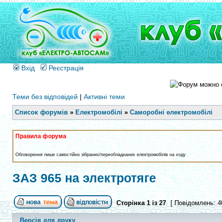
Вхід
Реєстрація
Теми без відповідей
|
Активні теми
Список форумів
»
Електромобілі
»
Саморобні електромобілі
Правила форума
Обговорення лише самостійно зібраних/переобладнаних електромобілів на ходу
ЗАЗ 965 на электротяге
Сторінка
1
із
27
[ Повідомлень: 4
Версія для друку