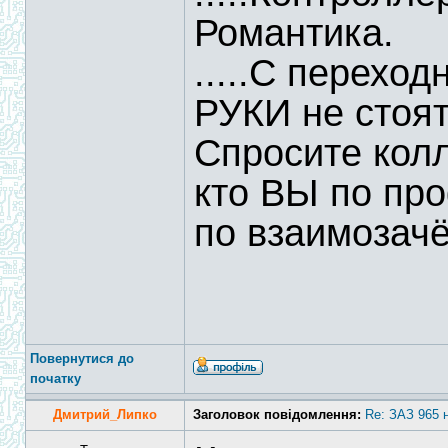
Романтика.
.....С перехо
РУКИ не стоят
Спросите колле
кто ВЫ по про
по взаимозачё
Повернутися до
початку
Дмитрий_Липко
Заголовок повідомлення:
Re: ЗАЗ 965 