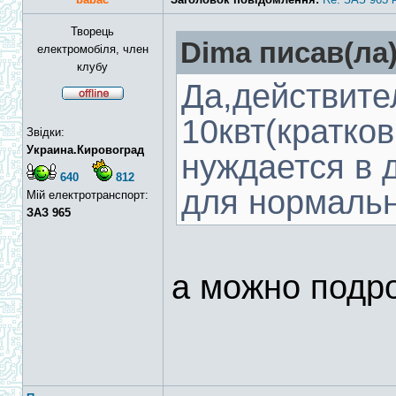
Творець
Dima писав(ла)
електромобіля, член
клубу
Да,действите
10квт(кратко
Звідки:
Украина.Кировоград
нуждается в 
640
812
для нормальн
Мій електротранспорт:
ЗАЗ 965
а можно подр