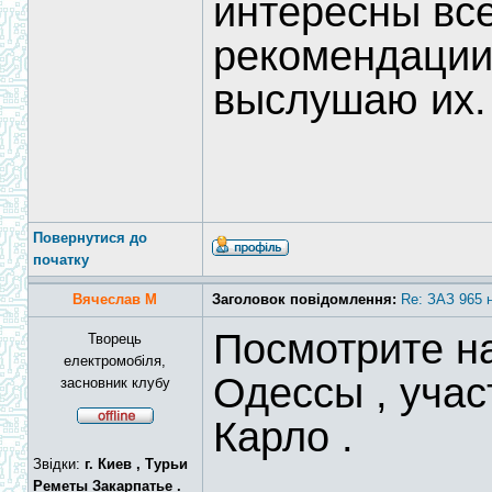
интересны вс
рекомендации
выслушаю их.
Повернутися до
початку
Вячеслав М
Заголовок повідомлення:
Re: ЗАЗ 965 
Посмотрите н
Творець
електромобіля,
Одессы , учас
засновник клубу
Карло .
Звідки:
г. Киев , Турьи
Реметы Закарпатье .