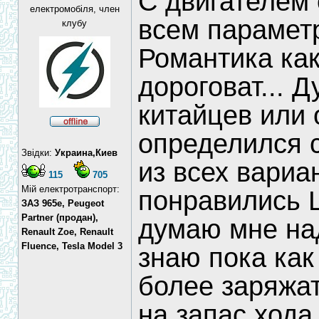
С двигателем 
електромобіля, член
всем парамет
клубу
Романтика как
дороговат... 
китайцев или 
определился с
Звідки:
Украина,Киев
из всех вариа
115
705
Мій електротранспорт:
понравились 
ЗАЗ 965e, Peugeot
Partner (продан),
думаю мне над
Renault Zoe, Renault
Fluence, Tesla Model 3
знаю пока как
более заряжат
на запас хода