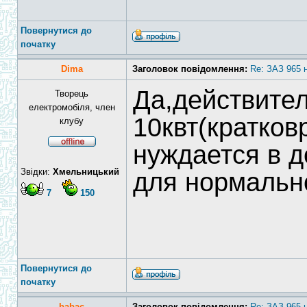
Повернутися до
початку
Dima
Заголовок повідомлення:
Re: ЗАЗ 965 
Да,действите
Творець
електромобіля, член
10квт(кратков
клубу
нуждается в 
Звідки:
Хмельницький
для нормальн
7
150
Повернутися до
початку
babac
Заголовок повідомлення:
Re: ЗАЗ 965 