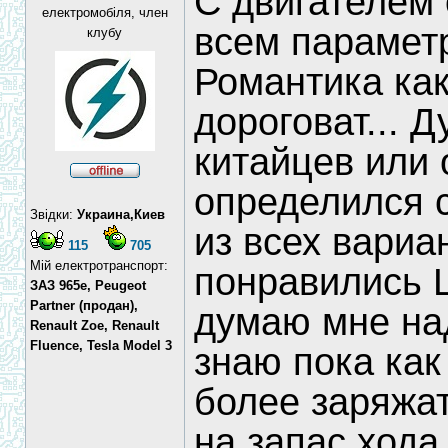
С двигателем 
електромобіля, член
всем парамет
клубу
Романтика как
дороговат... 
китайцев или 
определился с
Звідки:
Украина,Киев
из всех вариа
115
705
Мій електротранспорт:
понравились 
ЗАЗ 965e, Peugeot
Partner (продан),
думаю мне над
Renault Zoe, Renault
Fluence, Tesla Model 3
знаю пока как
более заряжат
на запас хода