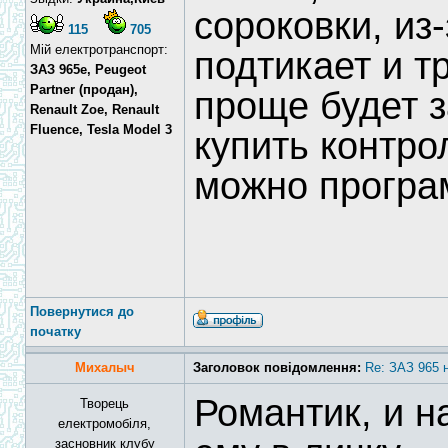
сороковки, из-
115
705
Мій електротранспорт:
подтикает и т
ЗАЗ 965e, Peugeot
Partner (продан),
проще будет з
Renault Zoe, Renault
Fluence, Tesla Model 3
купить контро
можно програ
Повернутися до
початку
Михалыч
Заголовок повідомлення:
Re: ЗАЗ 965 
Романтик, и 
Творець
електромобіля,
засновник клубу