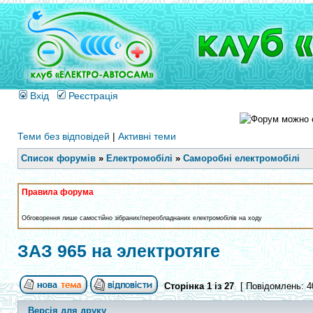
Вхід
Реєстрація
Теми без відповідей
|
Активні теми
Список форумів
»
Електромобілі
»
Саморобні електромобілі
Правила форума
Обговорення лише самостійно зібраних/переобладнаних електромобілів на ходу
ЗАЗ 965 на электротяге
Сторінка
1
із
27
[ Повідомлень: 4
Версія для друку