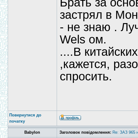
Брать за осно
застрял в Мон
- не знаю . Л
Wels ом.
....В китайск
,кажется, раз
спросить.
Повернутися до
початку
Babylon
Заголовок повідомлення:
Re: ЗАЗ 965 