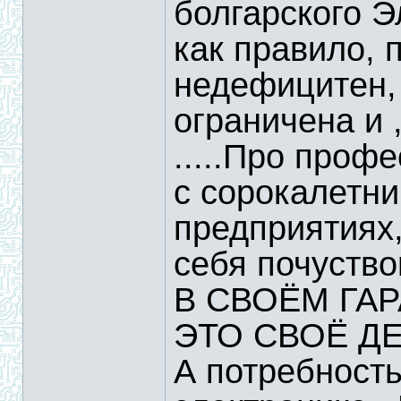
болгарского Э
как правило, 
недефицитен,
ограничена и 
.....Про проф
с сорокалетни
предприятия
себя почуств
В СВОЁМ ГАРА
ЭТО СВОЁ ДЕ
А потребност