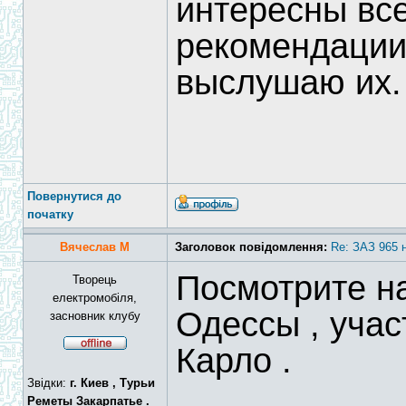
интересны вс
рекомендации
выслушаю их.
Повернутися до
початку
Вячеслав М
Заголовок повідомлення:
Re: ЗАЗ 965 
Посмотрите н
Творець
електромобіля,
Одессы , учас
засновник клубу
Карло .
Звідки:
г. Киев , Турьи
Реметы Закарпатье .