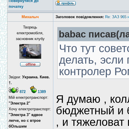
Повернутися до
початку
Михалыч
Заголовок повідомлення:
Re: ЗАЗ 965 
Творець
babac писав(ла
електромобіля,
засновник клубу
Что тут совет
делать, эсли 
контролер Ро
Звідки:
Украина. Киев.
†.
872
1389
Я думаю , кол
Мій електротранспорт:
"Электра 2"
бюджетный и 
Хочу електротранспорт:
"Электра 3" вдвое
, и тяжеловат 
легче, но с втрое
бОльшим