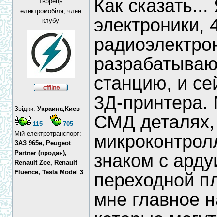
Как сказать..
Творець
електромобіля, член
электроники, 
клубу
радиоэлектро
разрабатываю
станцию, и с
3Д-принтера. 
Звідки:
Украина,Киев
СМД деталях,
115
705
Мій електротранспорт:
микроконтрол
ЗАЗ 965e, Peugeot
Partner (продан),
знаком с арду
Renault Zoe, Renault
Fluence, Tesla Model 3
переходной п
мне главное н