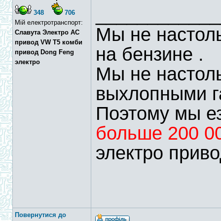
____________
348
706
Мій електротранспорт:
Мы не настоль
Славута Электро АС
привод VW T5 комби
на бензине .
привод Dong Feng
электро
Мы не настол
выхлопными г
Поэтому мы ез
больше 200 0
электро приво
Повернутися до