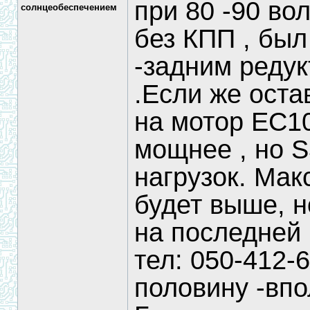
при 80 -90 вол
солнцеобеспечением
без КПП , был
-задним редук
.Если же оста
на мотор ЕС10 
мощнее , но S
нагрузок. Мак
будет выше, н
на последней
тел: 050-412-6
половину -впо