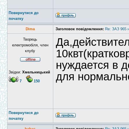
Повернутися до
початку
Dima
Заголовок повідомлення:
Re: ЗАЗ 965 
Да,действите
Творець
електромобіля, член
10квт(кратков
клубу
нуждается в 
Звідки:
Хмельницький
для нормальн
7
150
Повернутися до
початку
babac
Заголовок повідомлення:
Re: ЗАЗ 965 