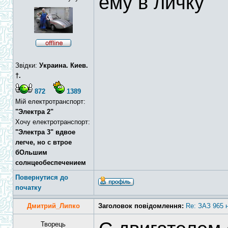
ему в личку
Звідки:
Украина. Киев.
†.
872
1389
Мій електротранспорт:
"Электра 2"
Хочу електротранспорт:
"Электра 3" вдвое
легче, но с втрое
бОльшим
солнцеобеспечением
Повернутися до
початку
Дмитрий_Липко
Заголовок повідомлення:
Re: ЗАЗ 965 
Творець