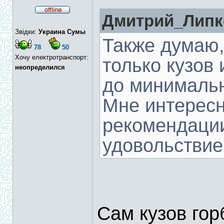
Дмитрий_Липко
Звідки:
Украина Сумы
Также думаю, 
78
50
Хочу електротранспорт:
только кузов 
неопределился
до минимально
Мне интересн
рекомендаци
удовольстви
Сам кузов гор