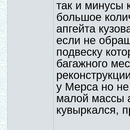
так и минусы 
большое коли
апгейта кузов
если не обра
подвеску кото
багажного мес
реконструкции
у Мерса но не
малой массы а
кувыркался, п