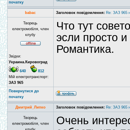
початку
babac
Заголовок повідомлення:
Re: ЗАЗ 965 
Что тут совет
Творець
електромобіля, член
эсли просто и
клубу
Романтика.
Звідки:
Украина.Кировоград
640
812
Мій електротранспорт:
ЗАЗ 965
Повернутися до
початку
Дмитрий_Липко
Заголовок повідомлення:
Re: ЗАЗ 965 
Очень интере
Творець
електромобіля, член
клубу