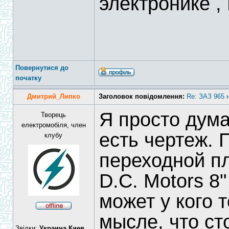
электронике 
Повернутися до
початку
Дмитрий_Липко
Заголовок повідомлення:
Re: ЗАЗ 965 
Я просто дума
Творець
електромобіля, член
есть чертеж. 
клубу
переходной п
D.C. Motors 8"
может у кого 
мысле, что ст
Звідки:
Украина,Киев