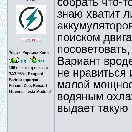
собрать что-т
знаю хватит л
аккумуляторо
поиском двига
посоветовать,
Звідки:
Украина,Киев
Вариант врод
115
705
Мій електротранспорт:
не нравиться 
ЗАЗ 965e, Peugeot
Partner (продан),
малой мощно
Renault Zoe, Renault
Fluence, Tesla Model 3
водяным охла
выдает такую