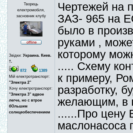
Чертежей на п
Творець
електромобіля,
ЗАЗ- 965 на Е
засновник клубу
было в произво
руками , мож
которому можн
Звідки:
Украина. Киев.
†.
..... Схему ко
872
1389
к примеру, Ро
Мій електротранспорт:
"Электра 2"
разработку, б
Хочу електротранспорт:
"Электра 3" вдвое
желающим, в в
легче, но с втрое
бОльшим
......Про цену
солнцеобеспечением
маслонасоса 