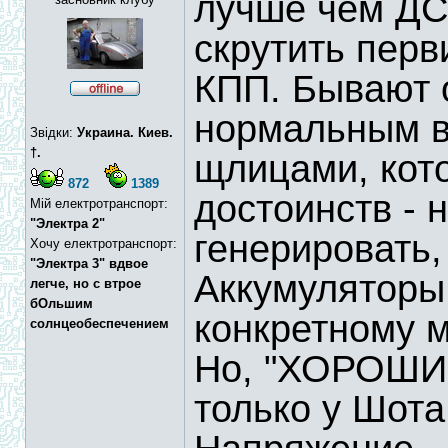
лучше чем ДС 
скрутить перв
КПП. Бывают 
нормальным в
Звідки:
Украина. Киев.
†.
щлицами, кото
872
1389
достоинств - 
Мій електротранспорт:
"Электра 2"
генерировать,
Хочу електротранспорт:
"Электра 3" вдвое
Аккумуляторы
легче, но с втрое
бОльшим
конкретному м
солнцеобеспечением
Но, "ХОРОШИ
только у Шота.