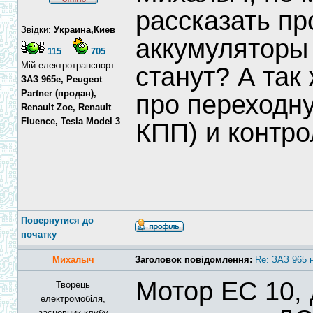
рассказать про
Звідки:
Украина,Киев
аккумуляторы 
115
705
Мій електротранспорт:
станут? А так
ЗАЗ 965e, Peugeot
Partner (продан),
про переходну
Renault Zoe, Renault
Fluence, Tesla Model 3
КПП) и контр
Повернутися до
початку
Михалыч
Заголовок повідомлення:
Re: ЗАЗ 965 
Мотор ЕС 10, 
Творець
електромобіля,
засновник клубу