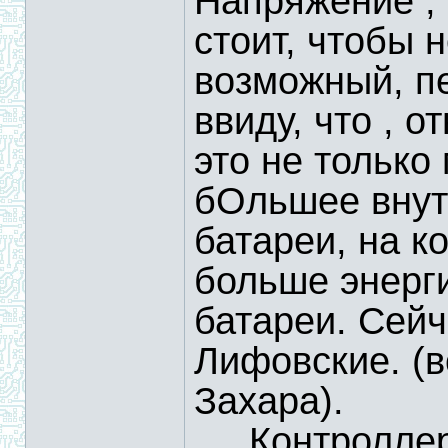
Напряжение ,
стоит, чтобы н
возможный, пе
ввиду, что , 
это не только
бОльшее внут
батареи, на к
больше энер
батареи. Сей
Лифовские. (в
Захара).
.....Контролл