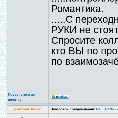
Романтика.
.....С перехо
РУКИ не стоят
Спросите колле
кто ВЫ по про
по взаимозачё
Повернутися до
початку
Дмитрий_Липко
Заголовок повідомлення:
Re: ЗАЗ 965 