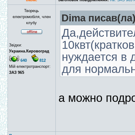
Творець
Dima писав(ла)
електромобіля, член
клубу
Да,действите
10квт(кратко
Звідки:
Украина.Кировоград
нуждается в 
640
812
для нормальн
Мій електротранспорт:
ЗАЗ 965
а можно подр