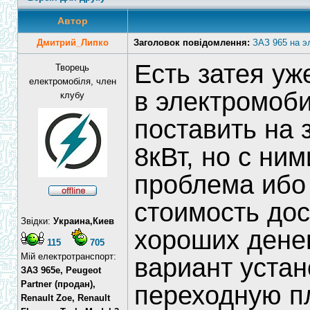
Автор
Дмитрий_Липко
Заголовок повідомлення:
ЗАЗ 965 на э
Есть затея уж
Творець
електромобіля, член
в электромоби
клубу
поставить на 
8кВт, но с ни
проблема ибо 
стоимость дос
Звідки:
Украина,Киев
хороших дене
115
705
Мій електротранспорт:
вариант устан
ЗАЗ 965e, Peugeot
Partner (продан),
переходную п
Renault Zoe, Renault