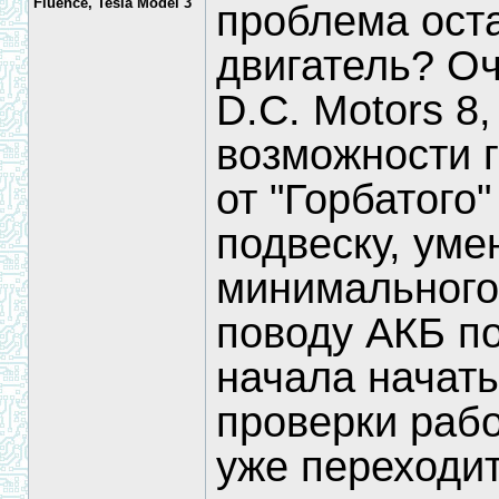
Fluence, Tesla Model 3
проблема оста
двигатель? О
D.C. Motors 8,
возможности г
от "Горбатого"
подвеску, уме
минимального, 
поводу АКБ п
начала начать
проверки рабо
уже переходи