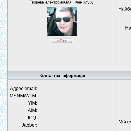
Творець електромобіля, член клубу
Найбі
На
Контактна інформація
Адрес email:
MSNM/WLM:
YIM:
AIM:
ICQ:
Мій е
Jabber: