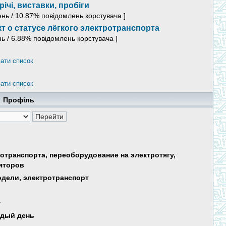
річі, виставки, пробіги
ень / 10.87% повідомлень корстувача ]
т о статусе лёгкого электротранспорта
нь / 6.88% повідомлень корстувача ]
ати список
ати список
Профіль
ротранспорта, переоборудование на электротягу,
яторов
дели, электротранспорт
т
ждый день