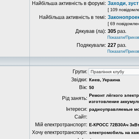
Найбільша активність в форумі:
Заходи, зуст
[ 109 повідомл
Найбільша активність в темі:
Законопроек
[ 69 повідомле
Дякував (ла):
305
раз.
Показати/Прихов
Подякували:
227
раз.
Показати/Прихов
Групи:
Звідки:
Киев, Украина
Вік:
50
Ремонт лёгкого элект
Рід занять:
изготовление аккумул
Інтереси:
радиоуправляемые мо
Сайт:
Мій електротранспорт:
Е-КРОСС 72В30Ач 3кВ
Хочу електротранспорт:
электромобиль на ка