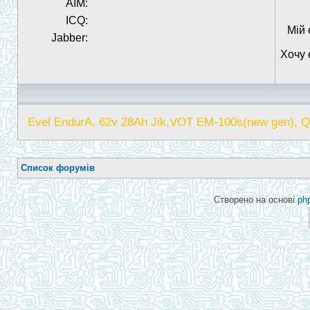
AIM:
ICQ:
Мій 
Jabber:
Хочу 
Evel EndurA, 62v 28Ah Jik,VOT EM-100s(new gen), Q
Список форумів
Створено на основі
ph