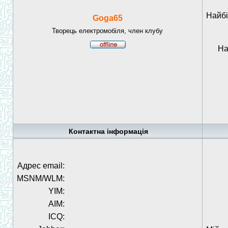
Найбі
Goga65
Творець електромобіля, член клубу
На
Контактна інформація
Адрес email:
MSNM/WLM:
YIM:
AIM:
ICQ: