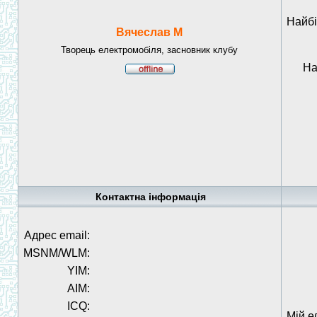
Найбі
Вячеслав М
Творець електромобіля, засновник клубу
На
Контактна інформація
Адрес email:
MSNM/WLM:
YIM:
AIM:
ICQ:
Мій е