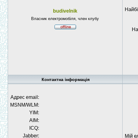
Найбі
budivelnik
Власник електромобіля, член клубу
На
Контактна інформація
Адрес email:
MSNM/WLM:
YIM:
AIM:
ICQ:
Jabber:
Мій е