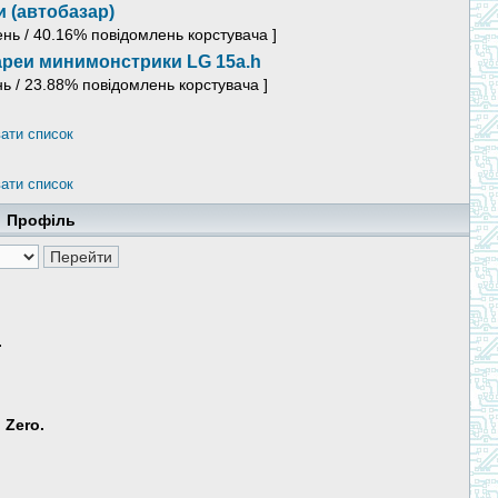
 (автобазар)
ень / 40.16% повідомлень корстувача ]
реи минимонстрики LG 15a.h
нь / 23.88% повідомлень корстувача ]
ати список
ати список
Профіль
.
 Zero.