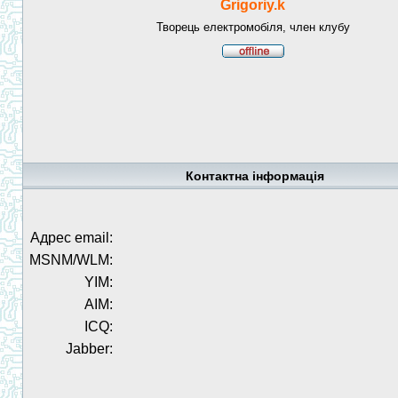
Grigoriy.k
Творець електромобіля, член клубу
Контактна інформація
Адрес email:
MSNM/WLM:
YIM:
AIM:
ICQ:
Jabber: