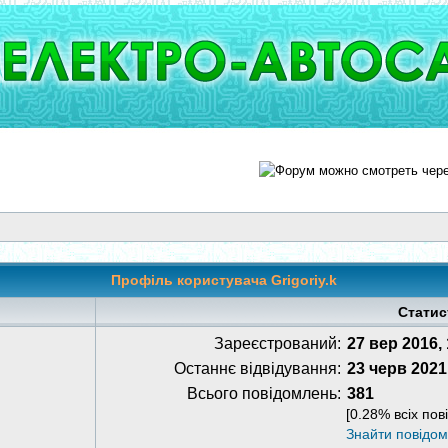
Профіль користувача Grigoriy.k
Статис
Зареєстрований:
27 вер 2016,
Останнє відвідування:
23 черв 2021
Всього повідомлень:
381
[0.28% всіх пов
Знайти повідо