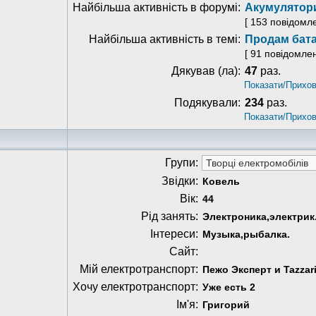
Найбільша активність в форумі:
Акумулятори
[ 153 повідомл
Найбільша активність в темі:
Продам бата
[ 91 повідомле
Дякував (ла):
47
раз.
Показати/Прихов
Подякували:
234
раз.
Показати/Прихов
Групи:
Звідки:
Ковель
Вік:
44
Рід занять:
Электроника,электрик
Інтереси:
Музыка,рыбалка.
Сайт:
Мій електротранспорт:
Пежо Эксперт и Tazzari
Хочу електротранспорт:
Уже есть 2
Ім'я:
Григорий